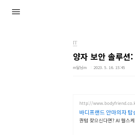
본문 바로가기
IT
양자 보안 솔루션: I
m달님m
2023. 5. 16. 15:45
http://www.bodyfriend.co.
바디프랜드 안마의자 탑승
퀀텀 찾으신다면? AI 헬스