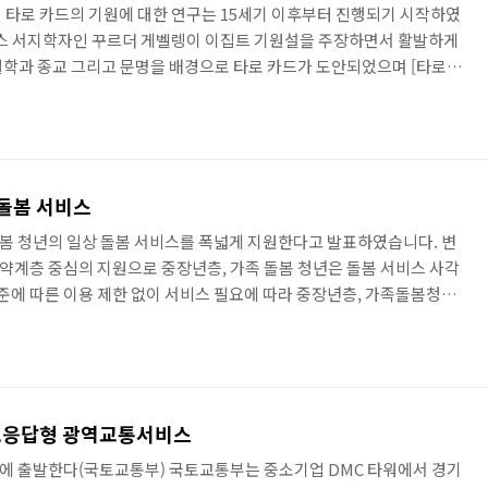
원설 타로 카드의 기원에 대한 연구는 15세기 이후부터 진행되기 시작하였
랑스 서지학자인 꾸르더 게벨렝이 이집트 기원설을 주장하면서 활발하게
학과 종교 그리고 문명을 배경으로 타로 카드가 도안되었으며 [타로
하는 이집트어인 타르(Tar)와 길을 의미하는 로(ro)의 합성어라고 주장
바른 길을 의미로 인식되어 왔으며 나폴레옹의 이집트 원정에서 발견된
 정설로 인정되었다. 그 외에도 이집트 신화의 여신 하토르(Hathor)
주장과 이집트에서 점술용으로 사용되었던 힌트 카드가 십자군 원정 ..
돌봄 서비스
봄 청년의 일상 돌봄 서비스를 폭넓게 지원한다고 발표하였습니다. 변
취약계층 중심의 지원으로 중장년층, 가족 돌봄 청년은 돌봄 서비스 사각
수준에 따른 이용 제한 없이 서비스 필요에 따라 중장년층, 가족돌봄청년
니다. 일상 돌봄 서비스 중장년과 가족 돌봄 청년 들을 통합적으로 지원
 있도록 도와주는 서비스입니다. ​ 서비스 이용대상 -. 중장년 : 질병,
을 수행하기 어려우나 가족, 친지 등에 의해 돌봄을 받기 어려운 중장년
족 돌봄 청년 : 돌봄이 필요한 사족을 돌보거나 이로 인해 ..
수요응답형 광역교통서비스
에 출발한다(국토교통부) 국토교통부는 중소기업 DMC 타워에서 경기