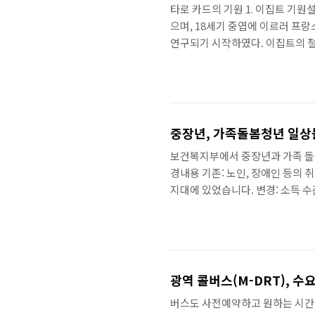
타로 카드의 기원 1. 이집트 기
으며, 18세기 중엽에 이르러 프
연구되기 시작하였다. 이집트의 철
(Taro)]라는 명칭도 왕족을 의미
하였다. 지혜를 겸비한 왕족의 올
로제타석의 비문이 해석되기 전까지
가 타로(Tarot)의 어원이라는 
중장년, 가족돌봄청년 일상
보건복지부에서 중장년과 가족 돌
경내용 기존: 노인, 장애인 등의 
지대에 있었습니다. 변경: 소득 
도 서비스를 지원받을 수 있게 됩
하여 일상생활의 어려움을 해소할 수
부상, 고립 등으로 혼자 일상생활
(만 40~64세) -. 가족돌봄청년가
광역 콜버스(M-DRT), 
버스도 사전예약하고 원하는 시간