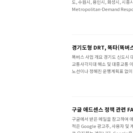
도, 수원시, 용인시, 화성시, 시
Metropolitan-Demand Re
원하는 시간대와 좌석을 미리 예약
비해 빠르게 이용이 가능한 새로운
지자체(수원, 용인, 화성, 시흥, 
사전 예약, 탑승 장소 및 시간 확인,
경기도형 DRT, 똑타(똑버
똑버스 사업 개요 경기도 신도시 
교통사각지대 해소 및 대중교통 이
노선이나 정해진 운행계획표 없이 
통 서비스 -. 신도시 대중교통 
독형 서비스 중심의 타(他) 지자체
1,450원, 일반 시내버스 요금 동일
여객자동차법 제3조에 따라 농어촌
구글 애드센스 정책 관련 F
구글에서 받은 메일을 참고하여 애
적은 Google 광고주, 사용자 