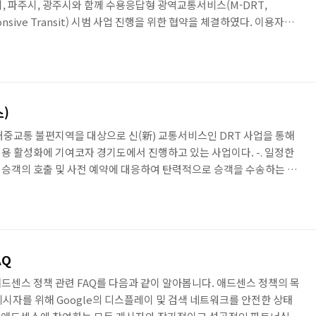
흥시, 파주시, 광주시와 함께 수용응답형 광역교통서비스(M-DRT,
sponsive Transit) 시범 사업 진행을 위한 협약을 체결하였다. 이용자가
하여 대기 시간을 줄이고 경유하는 정류장 수도 적어 다른 대중교통에
 교통수단으로 주목받고 있다. 차량은 8월말부터 경기도 내 6개 기초
파주, 광주)에 순차적으로 투입(지역당 3대)되며 카카오 T 앱(APP)에서
 요금 결제를 할 수 있다. 교통카드 등..
스)
대중교통 불편지역을 대상으로 신(新) 교통서비스인 DRT 사업을 통해
용 활성화에 기여코자 경기도에서 진행하고 있는 사업이다. -. 일정한
승객의 호출 및 사전 예약에 대응하여 탄력적으로 승객을 수송하는 교
불편지역에서 생활/교통거점 간 운행 및 수도권 통합환승할인 도입으로 구
 DRT와 차별화된 서비스 공급이 가능하다. -. 성인 교통카드 기준 요금
 (2023년 7월 기준) 똑버스 주요 내용 경기도형 DRT 규제특례 신청 -.
, 대중교통 부족지역에서만 수요응답형 여객자동차 ..
AQ
드센스 정책 관련 FAQ를 다음과 같이 알아봅니다. 애드센스 정책의 목
및 게시자를 위해 Google의 디스플레이 및 검색 네트워크를 안전한 상태