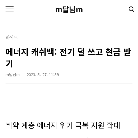
본문 바로가기
m달님m
라이프
에너지 캐쉬백: 전기 덜 쓰고 현금 받
기
m달님m
2023. 5. 27. 11:59
취약 계층 에너지 위기 극복 지원 확대