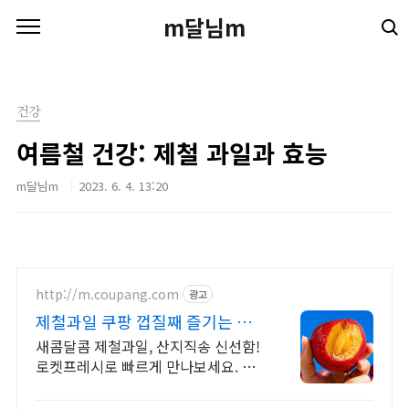
본문 바로가기
m달님m
건강
여름철 건강: 제철 과일과 효능
m달님m
2023. 6. 4. 13:20
http://m.coupang.com
광고
제철과일 쿠팡 껍질째 즐기는 간
편함
새콤달콤 제철과일, 산지직송 신선함!
로켓프레시로 빠르게 만나보세요. 씻
고 깎을 필요 없는 과일, 와우회원 무
료배송으로 편리하게 즐겨요!